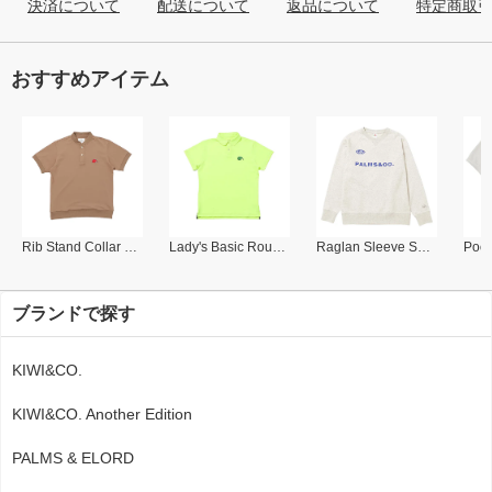
決済について
配送について
返品について
特定商取
おすすめアイテム
Rib Stand Collar Polo
Lady's Basic Round Collar Polo
Raglan Sleeve Sweat Shirt
ブランドで探す
KIWI&CO.
KIWI&CO. Another Edition
PALMS & ELORD