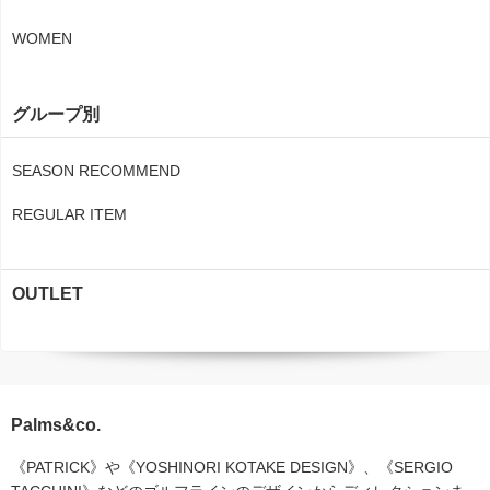
WOMEN
グループ別
SEASON RECOMMEND
REGULAR ITEM
OUTLET
Palms&co.
《PATRICK》や《YOSHINORI KOTAKE DESIGN》、《SERGIO