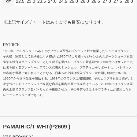
22.5
23.0
23.5
24.0
24.5
25.0
26.0
26.5
27.0
27.5
28.0
cm
※上記サイズチャートはあくまでも目安になります。
PATRICK・・・
1982年、パトリック・ベネトゥがフランス西部のプソージュ村で創業したシューズブランド。
その後、家業として息子達に引き継がれ1970年頃より様々なジャンルのスポーツシューズを製
造する総合スポーツブランドとして成長を遂げる。ブランド最盛期の1980年代にはサッカー史
に名を残す名プレーヤー、フランス代表のミッシェル・プラティニをサポートし、パトリック
の名前が世界に知られることになる。日本への上陸は輸入ブランドが台頭し始めた1978年。
1990年から国内生産を開始する。1998年のフランス工場閉鎖後、そのエスプリを受け継ぎ、1
足ずつハンドフィニッシュで良質な商品を国内生産で作り続けている。2016年にはフランス国
内の工場でフランス製パトリックを復刻させた。そのモデル名は名手プラティニが愛用したト
レーニングシューズであった。
PAMAIR-C/T WHT(P2609 )