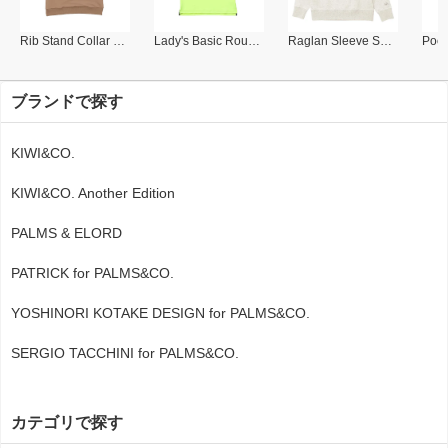
Rib Stand Collar Polo
Lady's Basic Round Collar Polo
Raglan Sleeve Sweat Shirt
ブランドで探す
KIWI&CO.
KIWI&CO. Another Edition
PALMS & ELORD
PATRICK for PALMS&CO.
YOSHINORI KOTAKE DESIGN for PALMS&CO.
SERGIO TACCHINI for PALMS&CO.
カテゴリで探す