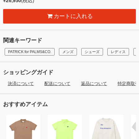
¥
26,950
(税込)
カートに入れる
関連キーワード
PATRICK for PALMS&CO.
メンズ
シューズ
レディス
ショッピングガイド
決済について
配送について
返品について
特定商取
おすすめアイテム