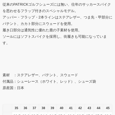
従来のPATRICKゴルフシューズには無い、往年のサッカースパイク
を思わせるフラップ付きのスペシャルモデル。
アッパー・フラップ・2本ラインはステアレザー、つま先・甲部分に
パテント、カカト部分にスウェードを使用。
履き口部分は通気性に優れた鹿の子素材を使用。
ソールにはソフトスパイクを採用し、街履きも可能になっていま
す。
素材 ：ステアレザー、パテント、スウェード
付属品：シューレース（ホワイト、レッド）、シューズ袋
原産国：日本
35
36
37
38
39
40
41
42
43
44
45