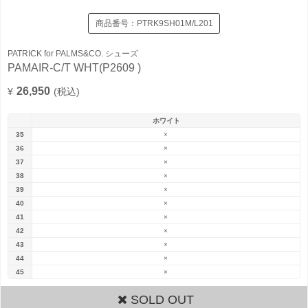
商品番号：
PTRK9SH01M/L201
PATRICK for PALMS&CO. シューズ
PAMAIR-C/T WHT(P2609 )
26,950
¥
(税込)
ホワイト
35
×
36
×
37
×
38
×
39
×
40
×
41
×
42
×
43
×
44
×
45
×
SOLD OUT