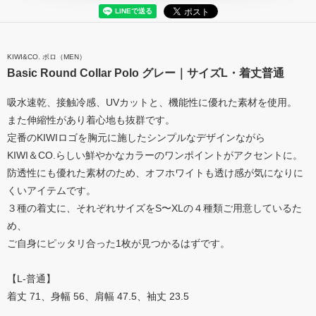
KIWI&CO. ポロ（MEN）
Basic Round Collar Polo グレー｜サイズL・着丈普通
吸水速乾、接触冷感、UVカットと、機能性に優れた素材を使用。
また伸縮性があり着心地も抜群です。
定番のKIWIロゴを胸元に施したシンプルなデザインながら
KIWI＆CO.らしい鮮やかなカラーのワンポイントがアクセントに。
防透性にも優れた素材のため、オフホワイトも透け感が気になりに
くいアイテムです。
３種の着丈に、それぞれサイズをS〜XLの４種類ご用意しているた
め、
ご自身にピッタリ合った1枚が見つかるはずです。
【L-普通】
着丈 71、身幅 56、肩幅 47.5、袖丈 23.5