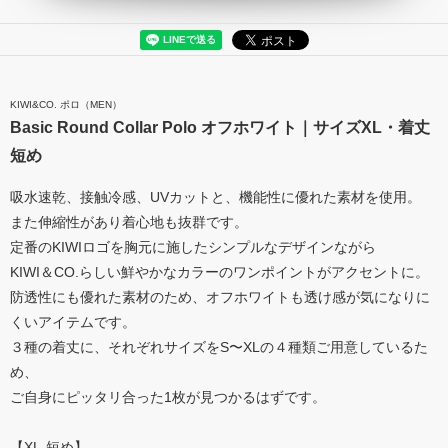
KIWI&CO. ポロ（MEN）
Basic Round Collar Polo オフホワイト｜サイズXL・着丈
短め
吸水速乾、接触冷感、UVカットと、機能性に優れた素材を使用。
また伸縮性があり着心地も抜群です。
定番のKIWIロゴを胸元に施したシンプルなデザインながら
KIWI＆CO.らしい鮮やかなカラーのワンポイントがアクセントに。
防透性にも優れた素材のため、オフホワイトも透け感が気になりに
くいアイテムです。
３種の着丈に、それぞれサイズをS〜XLの４種類ご用意しているた
め、
ご自身にピッタリ合った1枚が見つかるはずです。
【XL-短め】