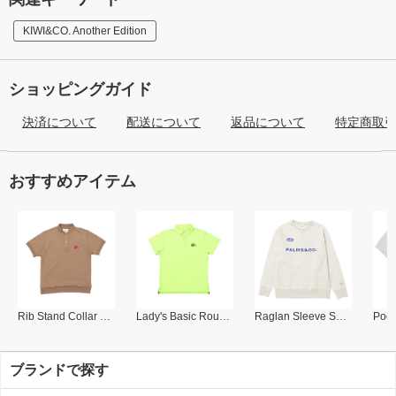
KIWI&CO. Another Edition
ショッピングガイド
決済について
配送について
返品について
特定商取
おすすめアイテム
Rib Stand Collar Polo
Lady's Basic Round Collar Polo
Raglan Sleeve Sweat Shirt
ブランドで探す