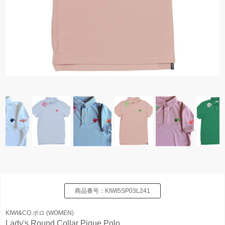
商品番号：
KIWI5SP03L241
KIWI&CO.ポロ (WOMEN)
Lady's Round Collar Pique Polo