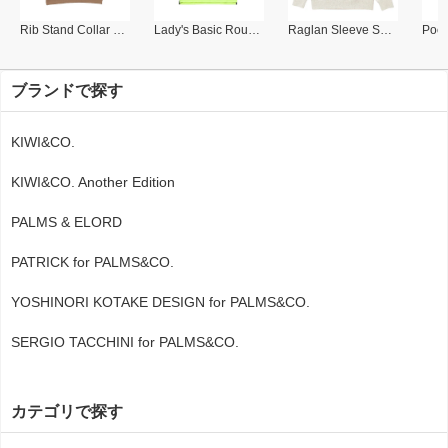
Rib Stand Collar Polo
Lady's Basic Round Collar Polo
Raglan Sleeve Sweat Shirt
ブランドで探す
KIWI&CO.
KIWI&CO. Another Edition
PALMS & ELORD
PATRICK for PALMS&CO.
YOSHINORI KOTAKE DESIGN for PALMS&CO.
SERGIO TACCHINI for PALMS&CO.
カテゴリで探す