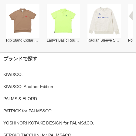
Rib Stand Collar Polo
Lady's Basic Round Collar Polo
Raglan Sleeve Sweat Shirt
ブランドで探す
KIWI&CO.
KIWI&CO. Another Edition
PALMS & ELORD
PATRICK for PALMS&CO.
YOSHINORI KOTAKE DESIGN for PALMS&CO.
SERGIO TACCHINI for PALMS&CO.