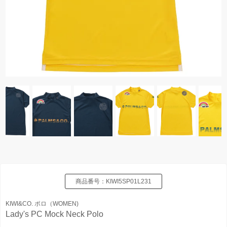
商品番号：
KIWI5SP01L231
KIWI&CO. ポロ（WOMEN)
Lady's PC Mock Neck Polo