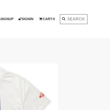
SIGNUP
SIGNIN
CART:
0
K 2020 AW
I KOTAKE DESIGN for PALMS&CO.
ット
シャツ
LOOK BOOK 2021 SS
ベスト
アウター