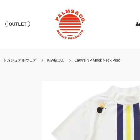
OUTLET
& 2018
ピース
PALMS & ELORD
スカート
「自宅外受け取り」サービス開始
PATRICK for PALMS&CO.
カットソー
ニット
LOOK BOO
YOSHINOR
スウェ
・リゾートカジュアルウェア
KIWI&CO.
Lady's NP Mock Neck Polo
NEW
LOOK BOOK 2022 AW
LOOK BOOK 2023 SS