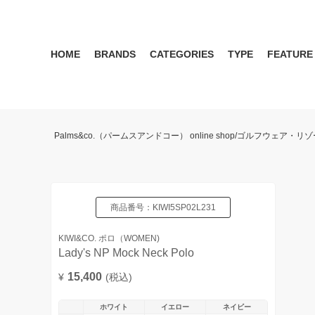
HOME
BRANDS
CATEGORIES
TYPE
FEATURE
KIWI&CO.
RESERVATION
MENS
SEASON RECOMMEND
WOMEN
KIWI&CO. Another Edition
ポロ
雑誌掲載アイテム 2017 
パンツ
ワン
Palms&co.（パームスアンドコー） online shop/ゴルフウェア
SERGIO TACCHINI for PALMS&CO.
シューズ
LOOK BOOK 2021 AW
キャップ
LOOK BOOK 2022 SS
アクセサリー
商品番号：
KIWI5SP02L231
KIWI&CO. ポロ（WOMEN)
Lady's NP Mock Neck Polo
15,400
¥
(税込)
ホワイト
イエロー
ネイビー