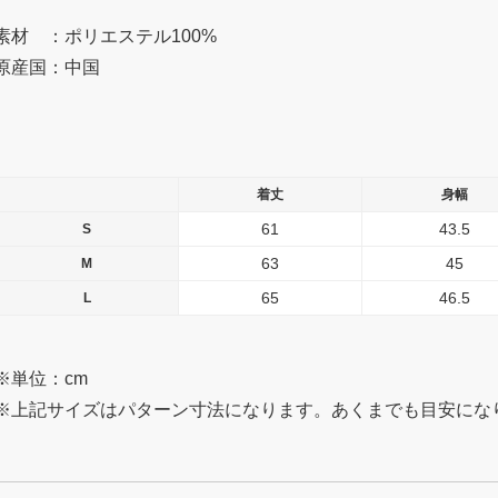
素材 ：ポリエステル100%
原産国：中国
着丈
身幅
61
43.5
S
63
45
M
65
46.5
L
※単位：cm
※上記サイズはパターン寸法になります。あくまでも目安にな