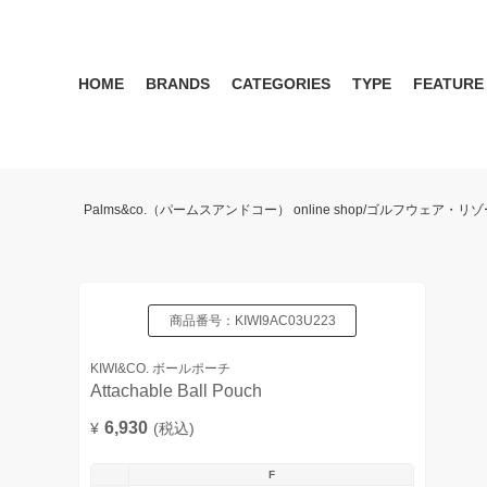
HOME
BRANDS
CATEGORIES
TYPE
FEATURE
KIWI&CO.
RESERVATION
MENS
SEASON RECOMMEND
WOMEN
KIWI&CO. Another Edition
ポロ
雑誌掲載アイテム 2017 
パンツ
ワン
Palms&co.（パームスアンドコー） online shop/ゴルフウェア
SERGIO TACCHINI for PALMS&CO.
シューズ
LOOK BOOK 2021 AW
キャップ
LOOK BOOK 2022 SS
アクセサリー
商品番号：
KIWI9AC03U223
KIWI&CO. ボールポーチ
Attachable Ball Pouch
6,930
¥
(税込)
F