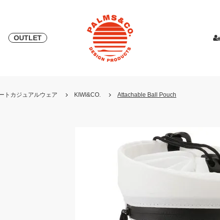
OUTLET
& 2018
ピース
PALMS & ELORD
スカート
「自宅外受け取り」サービス開始
PATRICK for PALMS&CO.
カットソー
ニット
LOOK BOO
YOSHINOR
スウェ
・リゾートカジュアルウェア
KIWI&CO.
Attachable Ball Pouch
NEW
LOOK BOOK 2022 AW
LOOK BOOK 2023 SS