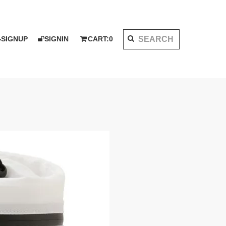
SIGNUP
SIGNIN
CART:
0
K 2020 AW
I KOTAKE DESIGN for PALMS&CO.
ット
シャツ
LOOK BOOK 2021 SS
ベスト
アウター