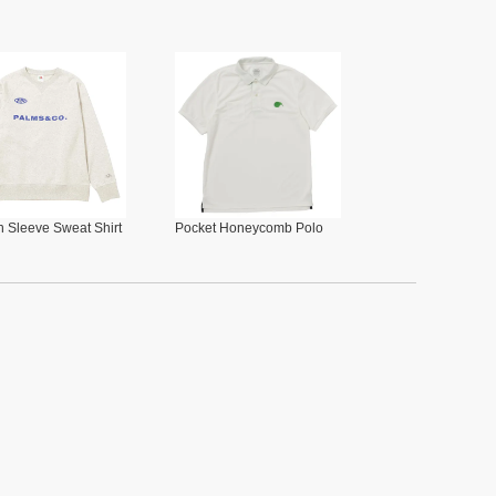
 Sleeve Sweat Shirt
Pocket Honeycomb Polo