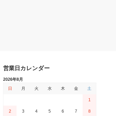
営業日カレンダー
2026年8月
日
月
火
水
木
金
土
1
2
3
4
5
6
7
8