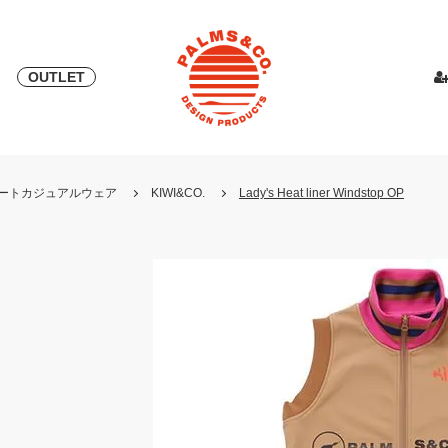
OUTLET
& 2018
ピース
PALMS & ELORD
スカート
「自宅外受け取り」サービス開始
PATRICK for PALMS&CO.
カットソー
ニット
LOOK BOO
YOSHINOR
スウェ
・リゾートカジュアルウェア
KIWI&CO.
Lady's Heat liner Windstop OP
NEW
LOOK BOOK 2022 AW
LOOK BOOK 2023 SS