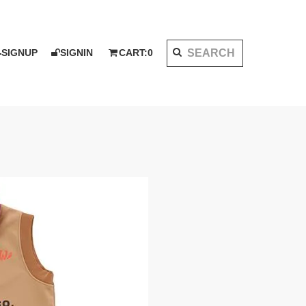
SIGNUP
SIGNIN
CART:
0
K 2020 AW
I KOTAKE DESIGN for PALMS&CO.
ット
シャツ
LOOK BOOK 2021 SS
ベスト
アウター