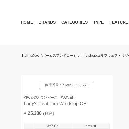
HOME
BRANDS
CATEGORIES
TYPE
FEATURE
KIWI&CO.
RESERVATION
MENS
SEASON RECOMMEND
WOMEN
KIWI&CO. Another Edition
ポロ
雑誌掲載アイテム 2017 
パンツ
ワン
Palms&co.（パームスアンドコー） online shop/ゴルフウェア
SERGIO TACCHINI for PALMS&CO.
シューズ
LOOK BOOK 2021 AW
キャップ
LOOK BOOK 2022 SS
アクセサリー
商品番号：
KIWI5OP02L223
KIWI&CO. ワンピース（WOMEN)
Lady's Heat liner Windstop OP
25,300
¥
(税込)
ホワイト
ベージュ