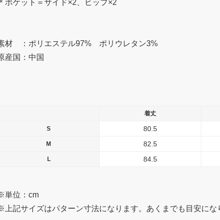
＊ポケット＝サイド×2、ヒップ×2
素材 ：ポリエステル97% ポリウレタン3%
原産国：中国
着丈
80.5
S
82.5
M
84.5
L
※単位：cm
※上記サイズはパターン寸法になります。あくまでも目安にな