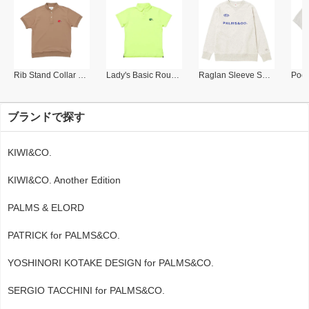
Rib Stand Collar Polo
Lady's Basic Round Collar Polo
Raglan Sleeve Sweat Shirt
ブランドで探す
KIWI&CO.
KIWI&CO. Another Edition
PALMS & ELORD
PATRICK for PALMS&CO.
YOSHINORI KOTAKE DESIGN for PALMS&CO.
SERGIO TACCHINI for PALMS&CO.