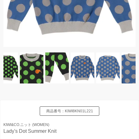
商品番号：
KIWI8KN01L221
KIWI&CO.ニット (WOMEN)
Lady's Dot Summer Knit