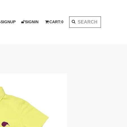
SIGNUP
SIGNIN
CART:
0
K 2020 AW
I KOTAKE DESIGN for PALMS&CO.
ット
シャツ
LOOK BOOK 2021 SS
ベスト
アウター