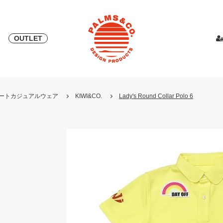
OUTLET
& 2018
ピース
PALMS & ELORD
スカート
「自宅外受け取り」サービス開始
PATRICK for PALMS&CO.
カットソー
ニット
LOOK BOO
YOSHINOR
スウェ
・リゾートカジュアルウェア
KIWI&CO.
Lady's Round Collar Polo 6
NEW
LOOK BOOK 2022 AW
LOOK BOOK 2023 SS