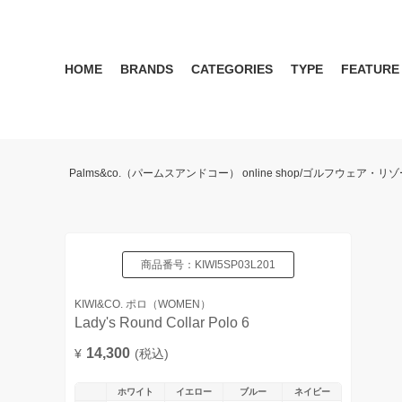
HOME
BRANDS
CATEGORIES
TYPE
FEATURE
KIWI&CO.
RESERVATION
MENS
SEASON RECOMMEND
WOMEN
KIWI&CO. Another Edition
ポロ
雑誌掲載アイテム 2017 
パンツ
ワン
Palms&co.（パームスアンドコー） online shop/ゴルフウェア
SERGIO TACCHINI for PALMS&CO.
シューズ
LOOK BOOK 2021 AW
キャップ
LOOK BOOK 2022 SS
アクセサリー
商品番号：
KIWI5SP03L201
KIWI&CO. ポロ（WOMEN）
Lady's Round Collar Polo 6
14,300
¥
(税込)
ホワイト
イエロー
ブルー
ネイビー