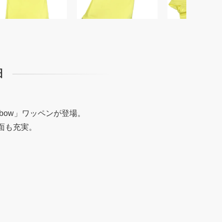
細
nbow」ワッペンが登場。
面も充実。