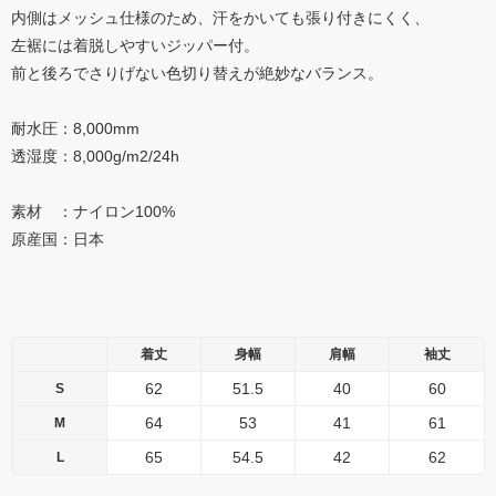
内側はメッシュ仕様のため、汗をかいても張り付きにくく、
左裾には着脱しやすいジッパー付。
前と後ろでさりげない色切り替えが絶妙なバランス。
耐水圧：8,000mm
透湿度：8,000g/m2/24h
素材 ：ナイロン100%
原産国：日本
着丈
身幅
肩幅
袖丈
62
51.5
40
60
S
64
53
41
61
M
65
54.5
42
62
L