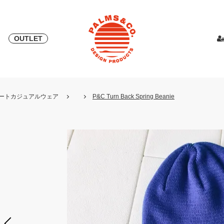
OUTLET
& 2018
ピース
PALMS & ELORD
スカート
「自宅外受け取り」サービス開始
PATRICK for PALMS&CO.
カットソー
ニット
LOOK BOO
YOSHINOR
スウェ
・リゾートカジュアルウェア
P&C Turn Back Spring Beanie
NEW
LOOK BOOK 2022 AW
LOOK BOOK 2023 SS