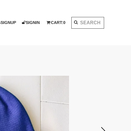
SIGNUP
SIGNIN
CART:
0
K 2020 AW
I KOTAKE DESIGN for PALMS&CO.
ット
シャツ
LOOK BOOK 2021 SS
ベスト
アウター