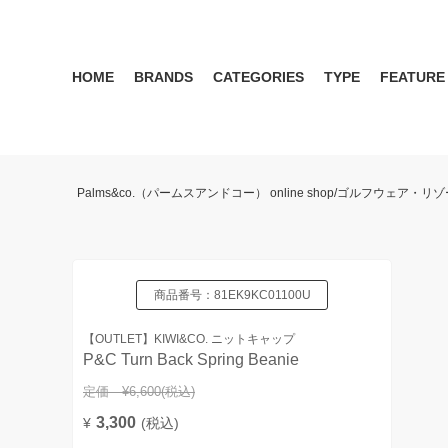
HOME
BRANDS
CATEGORIES
TYPE
FEATURE
KIWI&CO.
RESERVATION
MENS
SEASON RECOMMEND
WOMEN
KIWI&CO. Another Edition
ポロ
雑誌掲載アイテム 2017 
パンツ
ワン
Palms&co.（パームスアンドコー） online shop/ゴルフウェア
SERGIO TACCHINI for PALMS&CO.
シューズ
LOOK BOOK 2021 AW
キャップ
LOOK BOOK 2022 SS
アクセサリー
商品番号：
81EK9KC01100U
【OUTLET】KIWI&CO. ニットキャップ
P&C Turn Back Spring Beanie
定価 ¥6,600
(税込)
3,300
¥
(税込)