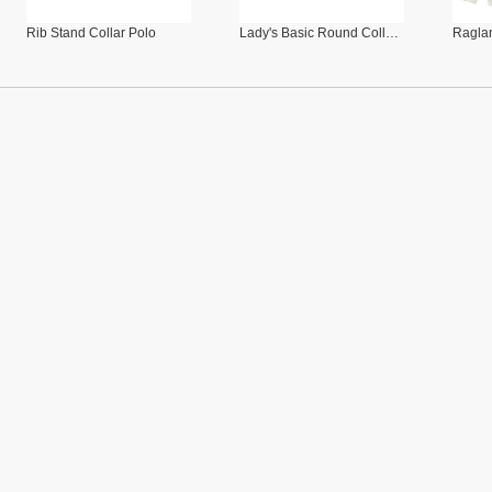
Rib Stand Collar Polo
Lady's Basic Round Collar Polo
Raglan