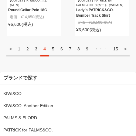
【OUTLET】KIWI&CO. ポロ
【OUTLET】PATRICK for
（MEN）
PALMS&CO. スカート（WOMEN）
Round Collar Polo 18C
Lady's PATRICK&CO.
Bomber Track Skirt
定価 ¥14,850
(税込)
定価 ¥16,500
(税込)
¥6,600
(税込)
¥6,600
(税込)
<
1
2
3
4
5
6
7
8
9
・・・
15
>
ブランドで探す
KIWI&CO.
KIWI&CO. Another Edition
PALMS & ELORD
PATRICK for PALMS&CO.