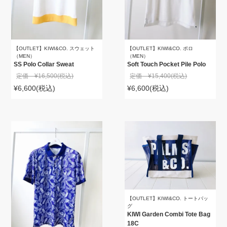
【OUTLET】KIWI&CO. スウェット
【OUTLET】KIWI&CO. ポロ
（MEN）
（MEN）
SS Polo Collar Sweat
Soft Touch Pocket Pile Polo
定価 ¥16,500
(税込)
定価 ¥15,400
(税込)
¥6,600
(税込)
¥6,600
(税込)
【OUTLET】KIWI&CO. トートバッ
グ
KIWI Garden Combi Tote Bag
18C