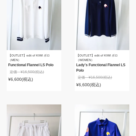
【OUTLET】edit of KIWI ポロ
【OUTLET】edit of KIWI ポロ
（MEN）
（WOMEN）
Functional Flannel LS Polo
Lady's Functional Flannel LS
Polo
定価 ¥16,500
(税込)
定価 ¥16,500
(税込)
¥6,600
(税込)
¥6,600
(税込)