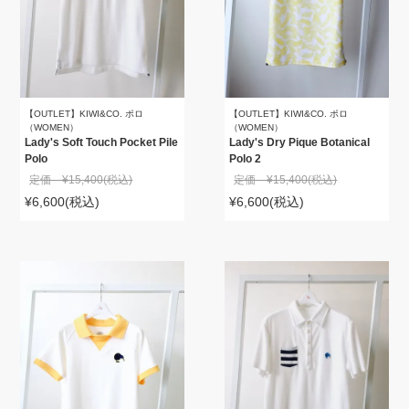
【OUTLET】KIWI&CO. ポロ
【OUTLET】KIWI&CO. ポロ
（WOMEN）
（WOMEN）
Lady's Soft Touch Pocket Pile
Lady's Dry Pique Botanical
Polo
Polo 2
定価 ¥15,400
(税込)
定価 ¥15,400
(税込)
¥6,600
(税込)
¥6,600
(税込)