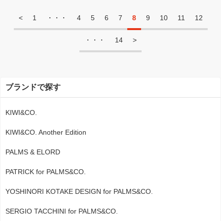
<
1
・・・
4
5
6
7
8
9
10
11
12
・・・
14
>
ブランドで探す
KIWI&CO.
KIWI&CO. Another Edition
PALMS & ELORD
PATRICK for PALMS&CO.
YOSHINORI KOTAKE DESIGN for PALMS&CO.
SERGIO TACCHINI for PALMS&CO.