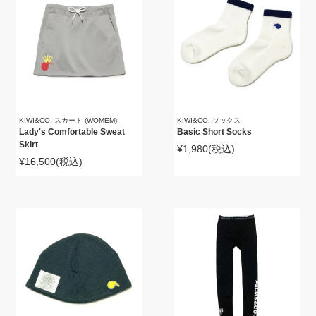
KIWI&CO. スカート (WOMEM)
KIWI&CO. ソックス
Lady's Comfortable Sweat
Basic Short Socks
Skirt
¥1,980
(税込)
¥16,500
(税込)