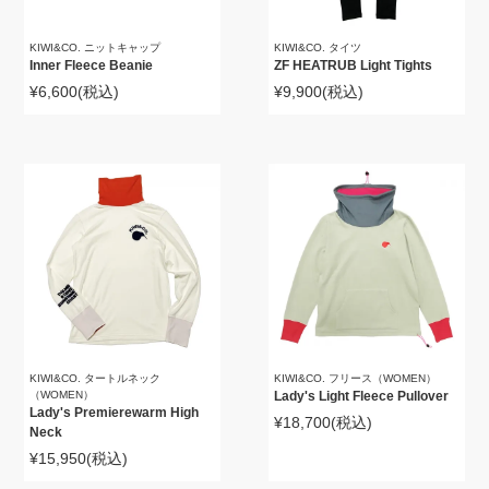
KIWI&CO. ニットキャップ
KIWI&CO. タイツ
Inner Fleece Beanie
ZF HEATRUB Light Tights
¥6,600
(税込)
¥9,900
(税込)
KIWI&CO. タートルネック
KIWI&CO. フリース（WOMEN）
（WOMEN）
Lady's Light Fleece Pullover
Lady's Premierewarm High
¥18,700
(税込)
Neck
¥15,950
(税込)