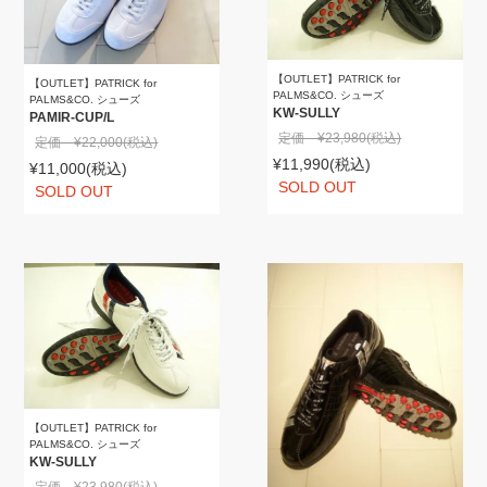
【OUTLET】PATRICK for
【OUTLET】PATRICK for
PALMS&CO. シューズ
PALMS&CO. シューズ
KW-SULLY
PAMIR-CUP/L
定価 ¥23,980
(税込)
定価 ¥22,000
(税込)
¥11,990
(税込)
¥11,000
(税込)
SOLD OUT
SOLD OUT
【OUTLET】PATRICK for
PALMS&CO. シューズ
KW-SULLY