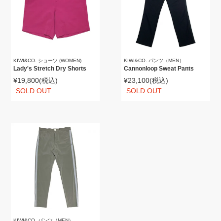
KIWI&CO. ショーツ (WOMEN)
KIWI&CO. パンツ（MEN）
Lady's Stretch Dry Shorts
Cannonloop Sweat Pants
¥19,800
(税込)
¥23,100
(税込)
SOLD OUT
SOLD OUT
KIWI&CO. パンツ（MEN）