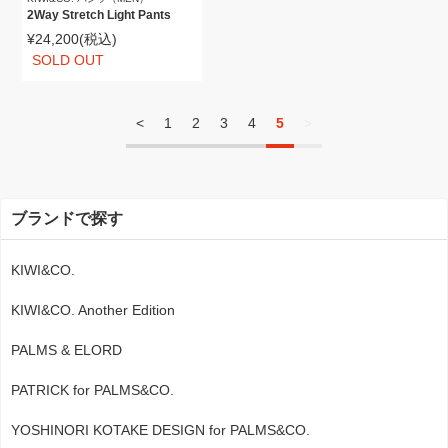
2Way Stretch Light Pants
¥24,200
(税込)
SOLD OUT
<
1
2
3
4
5
>
ブランドで探す
KIWI&CO.
KIWI&CO. Another Edition
PALMS & ELORD
PATRICK for PALMS&CO.
YOSHINORI KOTAKE DESIGN for PALMS&CO.