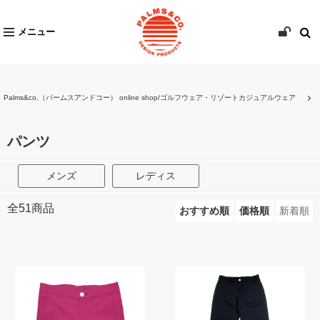
メニュー
Palms&co.（パームスアンドコー） online shop/ゴルフウェア・リゾートカジュアルウェア
パンツ
メンズ
レディス
全
51
商品
おすすめ順
価格順
新着順