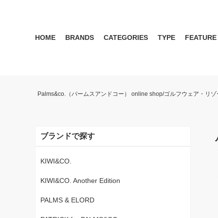
HOME
BRANDS
CATEGORIES
TYPE
FEATURE
KIWI&CO.
RESERVATION
MENS
SEASON RECOMMEND
WOMEN
KIWI&CO. Another Edition
ポロ
雑誌掲載アイテム 2017 
パンツ
ワン
Palms&co.（パームスアンドコー） online shop/ゴルフウェア
SERGIO TACCHINI for PALMS&CO.
シューズ
LOOK BOOK 2021 AW
キャップ
LOOK BOOK 2022 SS
アクセサリー
ブランドで探す
KIWI&CO.
KIWI&CO. Another Edition
PALMS & ELORD