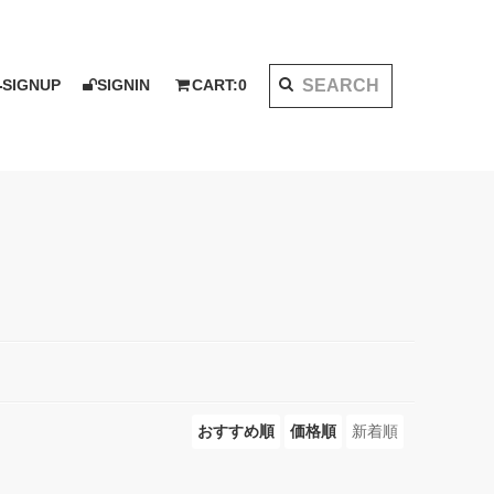
SIGNUP
SIGNIN
CART:
0
K 2020 AW
I KOTAKE DESIGN for PALMS&CO.
ット
シャツ
LOOK BOOK 2021 SS
ベスト
アウター
おすすめ順
価格順
新着順