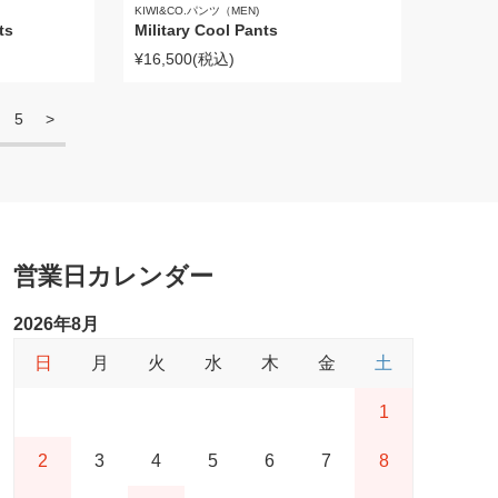
KIWI&CO.パンツ（MEN)
ts
Military Cool Pants
¥16,500
(税込)
5
>
営業日カレンダー
2026年8月
日
月
火
水
木
金
土
1
2
3
4
5
6
7
8