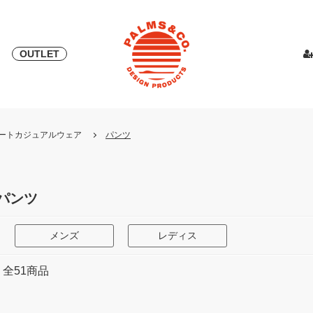
OUTLET
& 2018
ピース
PALMS & ELORD
スカート
「自宅外受け取り」サービス開始
PATRICK for PALMS&CO.
カットソー
ニット
LOOK BOO
YOSHINOR
スウェ
・リゾートカジュアルウェア
パンツ
NEW
LOOK BOOK 2022 AW
LOOK BOOK 2023 SS
パンツ
メンズ
レディス
全
51
商品