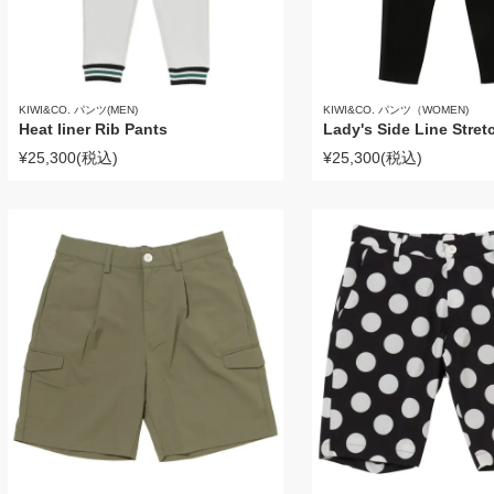
KIWI&CO. パンツ(MEN)
KIWI&CO. パンツ（WOMEN)
Heat liner Rib Pants
Lady's Side Line Stret
¥25,300
(税込)
¥25,300
(税込)