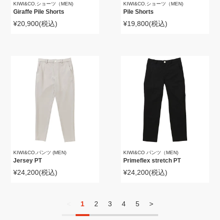
KIWI&CO.ショーツ（MEN)
KIWI&CO.ショーツ（MEN)
Giraffe Pile Shorts
Pile Shorts
¥20,900
(税込)
¥19,800
(税込)
KIWI&CO.パンツ (MEN)
KIWI&CO パンツ（MEN)
Jersey PT
Primeflex stretch PT
¥24,200
(税込)
¥24,200
(税込)
<
1
2
3
4
5
>