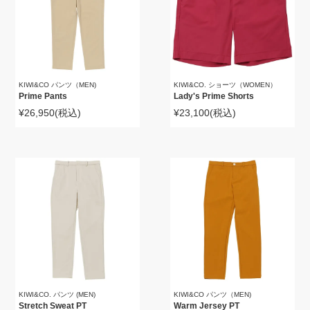
KIWI&CO パンツ（MEN)
KIWI&CO. ショーツ（WOMEN）
Prime Pants
Lady's Prime Shorts
¥26,950
(税込)
¥23,100
(税込)
KIWI&CO. パンツ (MEN)
KIWI&CO パンツ（MEN)
Stretch Sweat PT
Warm Jersey PT