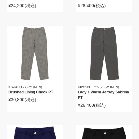
¥24,200
(税込)
¥26,400
(税込)
KIWI&CO.パンツ (MEN)
KIWI&CO. パンツ（WOMEN)
Brushed Lining Check PT
Lady's Warm Jersey Sabrina
PT
¥30,800
(税込)
¥26,400
(税込)