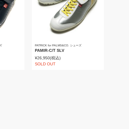
ーズ
PATRICK for PALMS&CO. シューズ
PAMIR-C/T SLV
¥26,950
(税込)
SOLD OUT