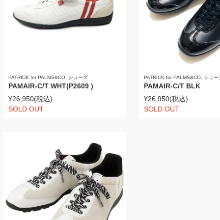
PATRICK for PALMS&CO. シューズ
PATRICK for PALMS&CO. シュ
PAMAIR-C/T WHT(P2609 )
PAMAIR-C/T BLK
¥26,950
(税込)
¥26,950
(税込)
SOLD OUT
SOLD OUT