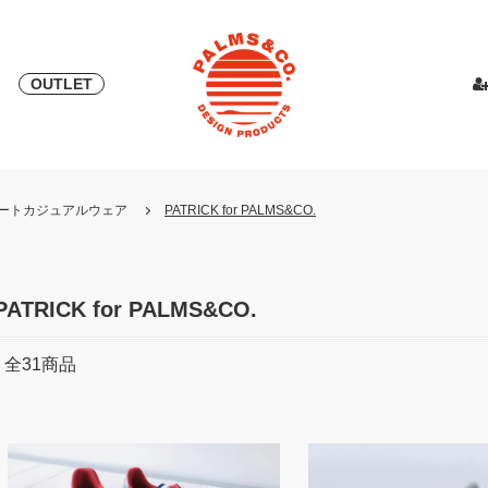
OUTLET
& 2018
ピース
PALMS & ELORD
スカート
「自宅外受け取り」サービス開始
PATRICK for PALMS&CO.
カットソー
ニット
LOOK BOO
YOSHINOR
スウェ
・リゾートカジュアルウェア
PATRICK for PALMS&CO.
NEW
LOOK BOOK 2022 AW
LOOK BOOK 2023 SS
PATRICK for PALMS&CO.
全
31
商品