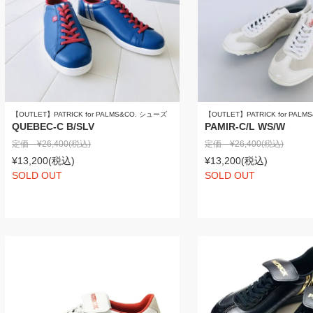
【OUTLET】PATRICK for PALMS&CO. シューズ
【OUTLET】PATRICK for PAL
QUEBEC-C B/SLV
PAMIR-C/L WS/W
定価 ¥26,400
(税込)
定価 ¥26,400
(税込)
¥13,200
(税込)
¥13,200
(税込)
SOLD OUT
SOLD OUT