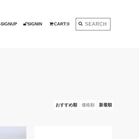
SIGNUP
SIGNIN
CART:
0
K 2020 AW
I KOTAKE DESIGN for PALMS&CO.
ット
シャツ
LOOK BOOK 2021 SS
ベスト
アウター
おすすめ順
価格順
新着順