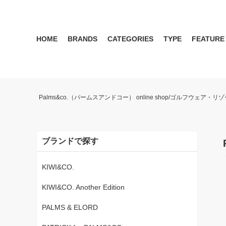
HOME
BRANDS
CATEGORIES
TYPE
FEATURE
KIWI&CO.
RESERVATION
MENS
SEASON RECOMMEND
WOMEN
KIWI&CO. Another Edition
ポロ
雑誌掲載アイテム 2017 
パンツ
ワン
Palms&co.（パームスアンドコー） online shop/ゴルフウェア
SERGIO TACCHINI for PALMS&CO.
シューズ
LOOK BOOK 2021 AW
キャップ
LOOK BOOK 2022 SS
アクセサリー
ブランドで探す
KIWI&CO.
KIWI&CO. Another Edition
PALMS & ELORD